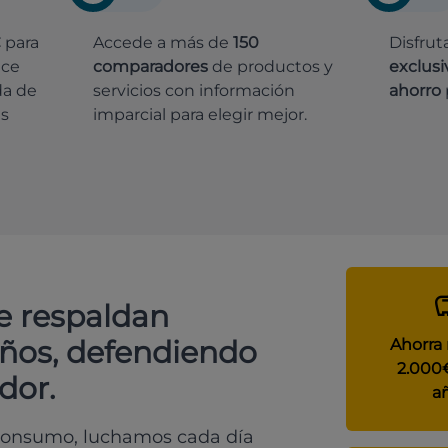
€
para
Accede a más de
150
Disfrut
ece
comparadores
de productos y
exclusi
da de
servicios con información
ahorro
es
imparcial para elegir mejor.
e respaldan
años, defendiendo
Ahorra
2.000
dor.
a
 consumo, luchamos cada día