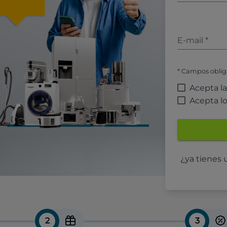
E-mail
*
* Campos oblig
Acepta l
Acepta l
¿ya tienes
2
3