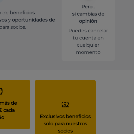
Pero...
a de
beneficios
si cambias de
vos
y
oportunidades de
opinión
para socios.
Puedes cancelar
tu cuenta en
cualquier
momento
 más de
€ cada
Exclusivos beneficios
ño
solo para nuestros
socios