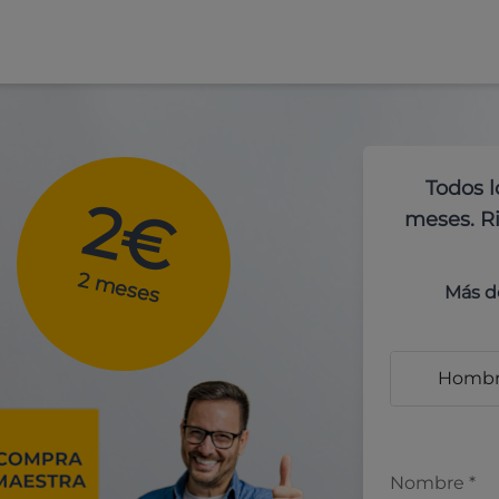
Todos l
2€
meses. Ri
2 meses
Más d
Homb
Nombre
*