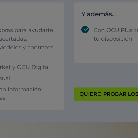
Y además...
oras para ayudarte
Con OCU Plus t
acertadas,
tu disposición
 Modelos y contratos
ket y OCU Digital
sual
con información
QUIERO PROBAR LOS 
rés