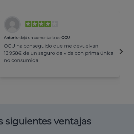
Antonio
dejó un comentario de
OCU
Na
OCU ha conseguido que me devuelvan
H
13.958€ de un seguro de vida con prima única
c
no consumida
s siguientes ventajas