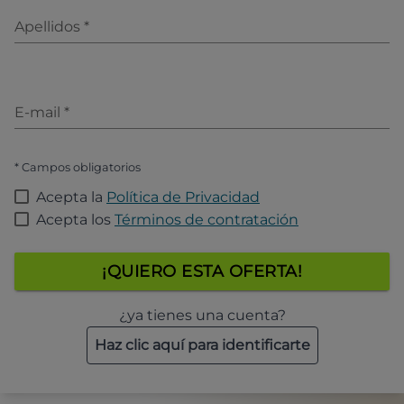
Apellidos
*
E-mail
*
* Campos obligatorios
Acepta la
Política de Privacidad
Acepta los
Términos de contratación
¡QUIERO ESTA OFERTA!
¿ya tienes una cuenta?
Haz clic aquí para identificarte