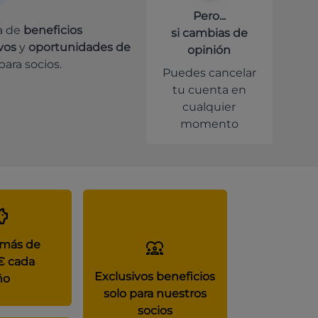
Pero...
a de
beneficios
si cambias de
vos
y
oportunidades de
opinión
para socios.
Puedes cancelar
tu cuenta en
cualquier
momento
 más de
€ cada
Exclusivos beneficios
ño
solo para nuestros
socios