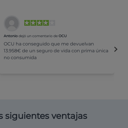
Antonio
dejó un comentario de
OCU
Na
OCU ha conseguido que me devuelvan
H
13.958€ de un seguro de vida con prima única
c
no consumida
s siguientes ventajas