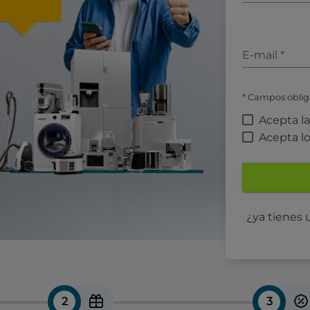
E-mail
*
* Campos oblig
Acepta l
Acepta l
¿ya tienes
2
3