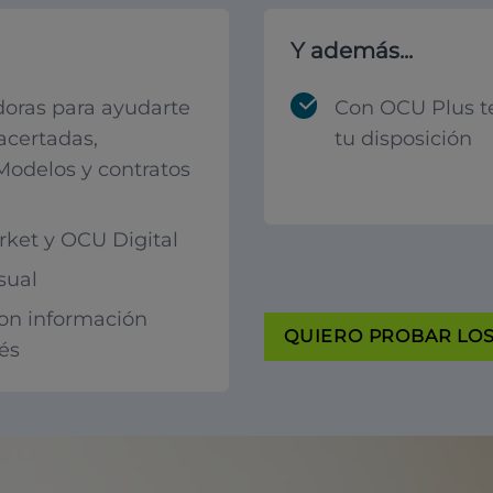
Y además...
oras para ayudarte
Con OCU Plus t
acertadas,
tu disposición
 Modelos y contratos
ket y OCU Digital
sual
con información
QUIERO PROBAR LOS 
rés