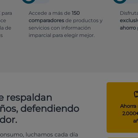
€
para
Accede a más de
150
Disfrut
ece
comparadores
de productos y
exclusi
da de
servicios con información
ahorro
es
imparcial para elegir mejor.
e respaldan
años, defendiendo
Ahorra
2.000
dor.
a
 consumo, luchamos cada día