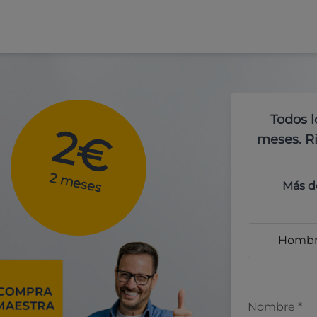
Todos l
2€
meses. Ri
2 meses
Más d
Homb
Nombre
*