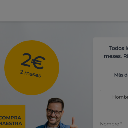
Todos l
2€
meses. Ri
2 meses
Más d
Homb
Nombre
*