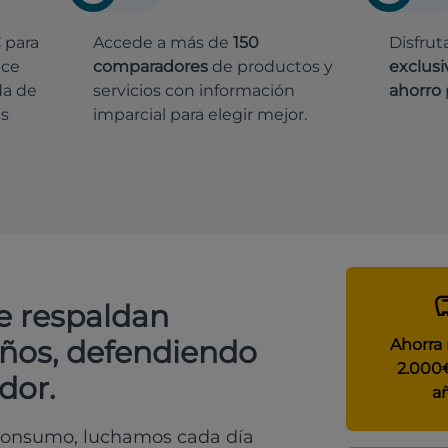
€
para
Accede a más de
150
Disfrut
ece
comparadores
de productos y
exclusi
da de
servicios con información
ahorro
es
imparcial para elegir mejor.
e respaldan
años, defendiendo
Ahorra
2.000
dor.
a
 consumo, luchamos cada día