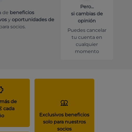
Pero...
a de
beneficios
si cambias de
vos
y
oportunidades de
opinión
para socios.
Puedes cancelar
tu cuenta en
cualquier
momento
 más de
€ cada
Exclusivos beneficios
ño
solo para nuestros
socios