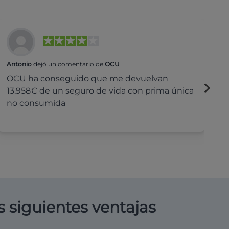
Antonio
dejó un comentario de
OCU
Na
OCU ha conseguido que me devuelvan
H
13.958€ de un seguro de vida con prima única
c
no consumida
s siguientes ventajas