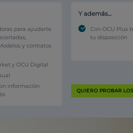
Y además...
oras para ayudarte
Con OCU Plus t
acertadas,
tu disposición
 Modelos y contratos
ket y OCU Digital
sual
con información
QUIERO PROBAR LOS 
rés