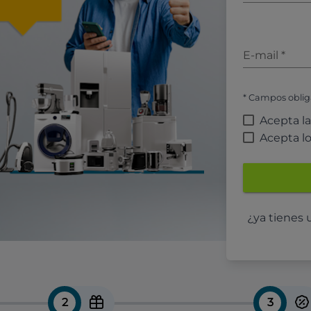
E-mail
*
* Campos oblig
Acepta l
Acepta l
¿ya tienes
2
3