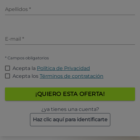
Apellidos
*
E-mail
*
* Campos obligatorios
Acepta la
Política de Privacidad
Acepta los
Términos de contratación
¡QUIERO ESTA OFERTA!
¿ya tienes una cuenta?
Haz clic aquí para identificarte