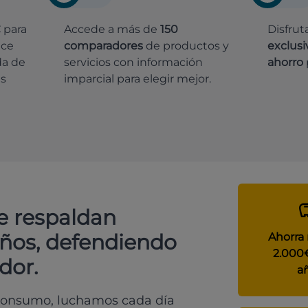
€
para
Accede a más de
150
Disfrut
ece
comparadores
de productos y
exclusi
da de
servicios con información
ahorro
es
imparcial para elegir mejor.
e respaldan
años, defendiendo
Ahorra
2.000
dor.
a
 consumo, luchamos cada día