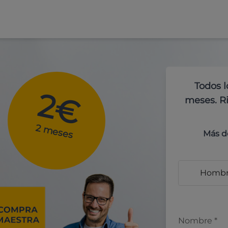
Todos l
2€
meses. Ri
2 meses
Más d
Homb
Nombre
*