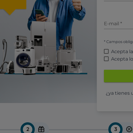
E-mail
*
* Campos oblig
Acepta l
Acepta l
¿ya tienes
2
3