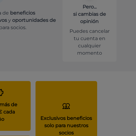
Pero...
a de
beneficios
si cambias de
vos
y
oportunidades de
opinión
para socios.
Puedes cancelar
tu cuenta en
cualquier
momento
 más de
€ cada
Exclusivos beneficios
ño
solo para nuestros
socios