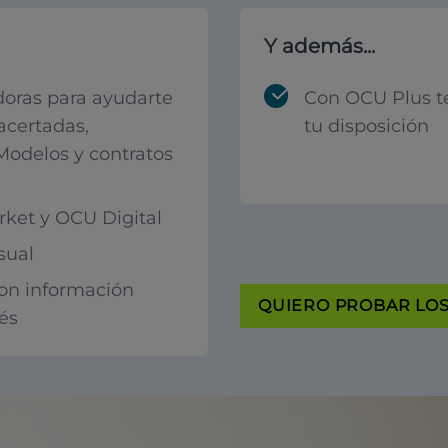
Y además...
oras para ayudarte
Con OCU Plus t
acertadas,
tu disposición
 Modelos y contratos
ket y OCU Digital
sual
con información
QUIERO PROBAR LOS 
rés