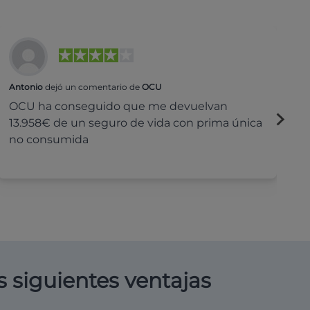
Antonio
dejó un comentario de
OCU
Na
OCU ha conseguido que me devuelvan
H
13.958€ de un seguro de vida con prima única
c
no consumida
s siguientes ventajas