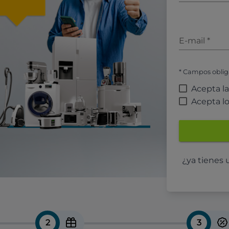
E-mail
*
* Campos oblig
Acepta l
Acepta l
¿ya tienes
2
3