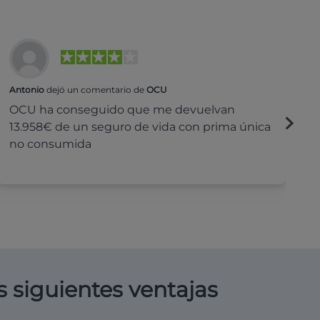
Antonio
dejó un comentario de
OCU
Na
OCU ha conseguido que me devuelvan
H
13.958€ de un seguro de vida con prima única
c
no consumida
s siguientes ventajas