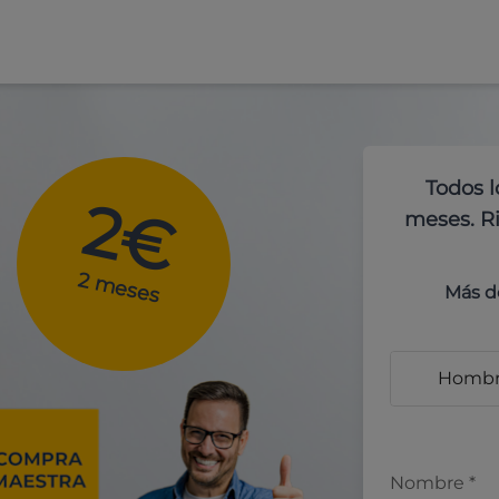
Todos l
2€
meses. Ri
2 meses
Más d
Homb
Nombre
*