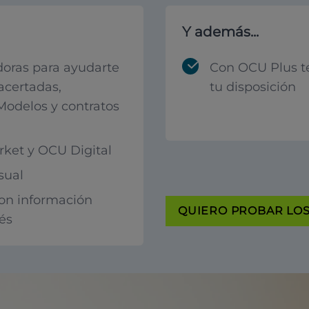
Y además...
oras para ayudarte
Con OCU Plus t
acertadas,
tu disposición
 Modelos y contratos
ket y OCU Digital
sual
con información
QUIERO PROBAR LOS 
rés