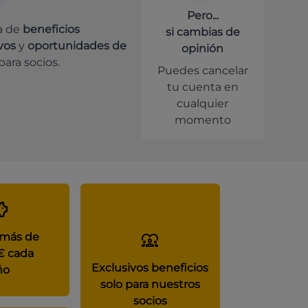
Pero...
a de
beneficios
si cambias de
vos
y
oportunidades de
opinión
para socios.
Puedes cancelar
tu cuenta en
cualquier
momento
 más de
€ cada
Exclusivos beneficios
ño
solo para nuestros
socios