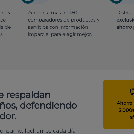
€
para
Accede a más de
150
Disfrut
ece
comparadores
de productos y
exclusi
da de
servicios con información
ahorro
es
imparcial para elegir mejor.
e respaldan
años, defendiendo
Ahorra
2.000
dor.
a
 consumo, luchamos cada día