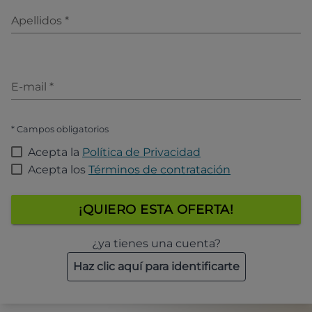
Apellidos
*
E-mail
*
* Campos obligatorios
Acepta la
Política de Privacidad
Acepta los
Términos de contratación
¡QUIERO ESTA OFERTA!
¿ya tienes una cuenta?
Haz clic aquí para identificarte