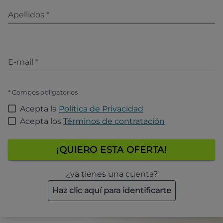
Apellidos
*
E-mail
*
* Campos obligatorios
Acepta la
Política de Privacidad
Acepta los
Términos de contratación
¡QUIERO ESTA OFERTA!
¿ya tienes una cuenta?
Haz clic aquí para identificarte