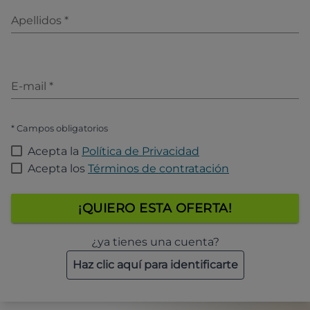
Apellidos
*
E-mail
*
* Campos obligatorios
Acepta la
Política de Privacidad
Acepta los
Términos de contratación
¡QUIERO ESTA OFERTA!
¿ya tienes una cuenta?
Haz clic aquí para identificarte