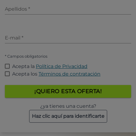
Apellidos
*
E-mail
*
* Campos obligatorios
Acepta la
Política de Privacidad
Acepta los
Términos de contratación
¡QUIERO ESTA OFERTA!
¿ya tienes una cuenta?
Haz clic aquí para identificarte