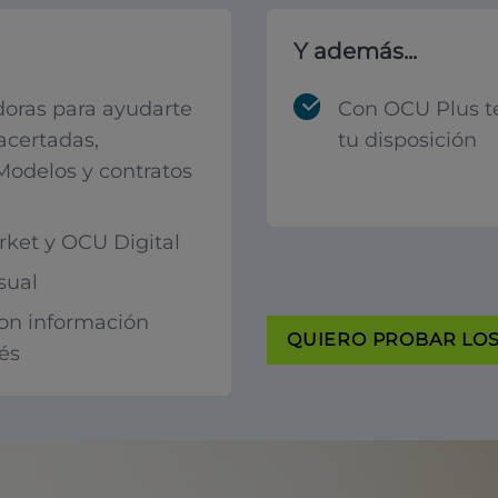
Y además...
oras para ayudarte
Con OCU Plus t
acertadas,
tu disposición
 Modelos y contratos
ket y OCU Digital
sual
con información
QUIERO PROBAR LOS 
rés