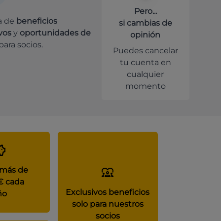
Pero...
a de
beneficios
si cambias de
vos
y
oportunidades de
opinión
para socios.
Puedes cancelar
tu cuenta en
cualquier
momento
 más de
€ cada
Exclusivos beneficios
ño
solo para nuestros
socios