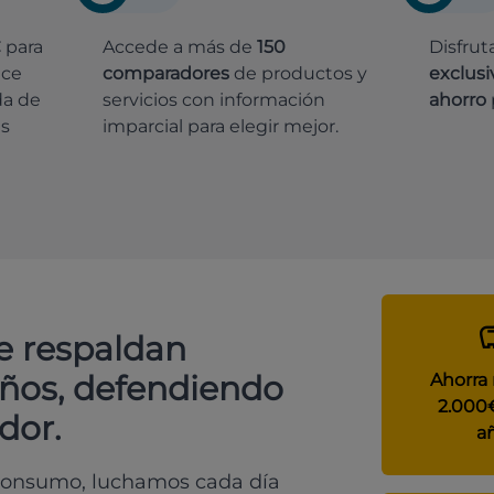
€
para
Accede a más de
150
Disfrut
ece
comparadores
de productos y
exclusi
da de
servicios con información
ahorro
es
imparcial para elegir mejor.
e respaldan
años, defendiendo
Ahorra
2.000
dor.
a
 consumo, luchamos cada día