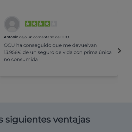
Antonio
dejó un comentario de
OCU
Na
OCU ha conseguido que me devuelvan
H
13.958€ de un seguro de vida con prima única
c
no consumida
s siguientes ventajas