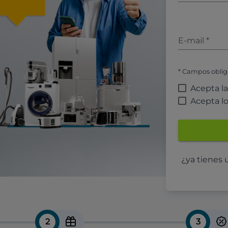
E-mail
*
* Campos oblig
Acepta l
Acepta l
¿ya tienes
2
3