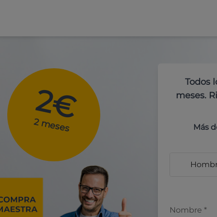
Todos l
2€
meses. Ri
2 meses
Más d
Homb
Nombre
*