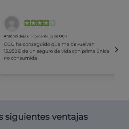
Antonio
dejó un comentario de
OCU
Na
OCU ha conseguido que me devuelvan
H
13.958€ de un seguro de vida con prima única
c
no consumida
s siguientes ventajas