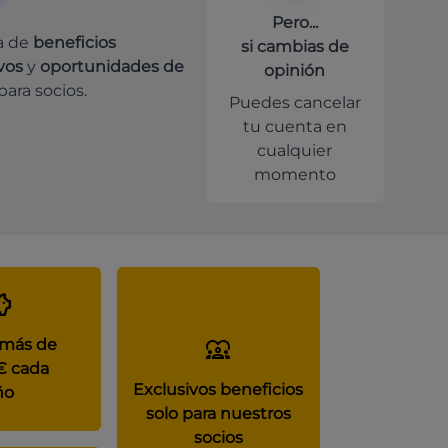
Pero...
a de
beneficios
si cambias de
vos
y
oportunidades de
opinión
para socios.
Puedes cancelar
tu cuenta en
cualquier
momento
 más de
€ cada
Exclusivos beneficios
ño
solo para nuestros
socios