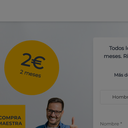
Todos l
2€
meses. Ri
2 meses
Más d
Homb
Nombre
*