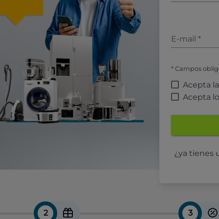
E-mail
*
* Campos oblig
Acepta l
Acepta l
¿ya tienes
2
3