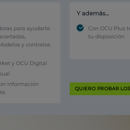
Y además...
oras para ayudarte
Con OCU Plus t
acertadas,
tu disposición
 Modelos y contratos
ket y OCU Digital
sual
con información
QUIERO PROBAR LOS 
rés