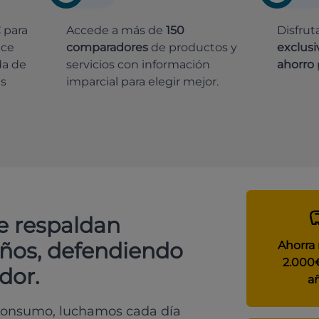
€
para
Accede a más de
150
Disfrut
ece
comparadores
de productos y
exclusi
da de
servicios con información
ahorro
es
imparcial para elegir mejor.
e respaldan
años, defendiendo
Ahorra
2.000
dor.
a
 consumo, luchamos cada día