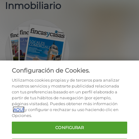
Inmobiliario
Configuración de Cookies.
EN REGALO LA REVISTA BIMESTRAL
Utilizamos cookies propias y de terceros para analizar
nuestros servicios y mostrarte publicidad relacionada
con tus preferencias basado en un perfil elaborado a
partir de tus hábitos de navegación (por ejemplo,
páginas visitadas). Puedes obtener más información
AQUÍ
y configurar o rechazar su uso haciendo clic en
Opciones.
OCU © 2026
CONFIGURAR
Cookies