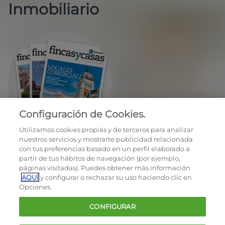
Inmobiliario
Configuración de Cookies.
EN REGALO LA REVISTA BIMESTRAL
Utilizamos cookies propias y de terceros para analizar
nuestros servicios y mostrarte publicidad relacionada
con tus preferencias basado en un perfil elaborado a
partir de tus hábitos de navegación (por ejemplo,
páginas visitadas). Puedes obtener más información
AQUÍ
y configurar o rechazar su uso haciendo clic en
Opciones.
OCU © 2026
CONFIGURAR
Cookies