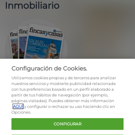
Inmobiliario
Configuración de Cookies.
EN REGALO LA REVISTA BIMESTRAL
Utilizamos cookies propias y de terceros para analizar
nuestros servicios y mostrarte publicidad relacionada
con tus preferencias basado en un perfil elaborado a
partir de tus hábitos de navegación (por ejemplo,
páginas visitadas). Puedes obtener más información
AQUÍ
y configurar o rechazar su uso haciendo clic en
Opciones.
OCU © 2026
CONFIGURAR
Cookies