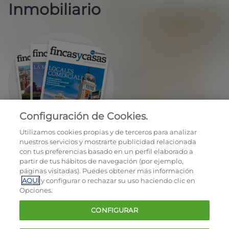
Inmobiliario
Configuración de Cookies.
EN REGALO LA REVISTA BIMESTRAL
Utilizamos cookies propias y de terceros para analizar
nuestros servicios y mostrarte publicidad relacionada
con tus preferencias basado en un perfil elaborado a
partir de tus hábitos de navegación (por ejemplo,
páginas visitadas). Puedes obtener más información
AQUÍ
y configurar o rechazar su uso haciendo clic en
Opciones.
OCU © 2026
CONFIGURAR
Cookies