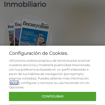
Inmobiliario
Configuración de Cookies.
EN REGALO LA REVISTA BIMESTRAL
Utilizamos cookies propias y de terceros para analizar
nuestros servicios y mostrarte publicidad relacionada
con tus preferencias basado en un perfil elaborado a
partir de tus hábitos de navegación (por ejemplo,
páginas visitadas). Puedes obtener más información
AQUÍ
y configurar o rechazar su uso haciendo clic en
Opciones.
OCU © 2026
CONFIGURAR
Cookies