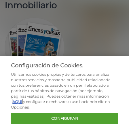
Inmobiliario
Configuración de Cookies.
EN REGALO LA REVISTA BIMESTRAL
Utilizamos cookies propias y de terceros para analizar
nuestros servicios y mostrarte publicidad relacionada
con tus preferencias basado en un perfil elaborado a
partir de tus hábitos de navegación (por ejemplo,
páginas visitadas). Puedes obtener más información
AQUÍ
y configurar o rechazar su uso haciendo clic en
Opciones.
OCU © 2026
CONFIGURAR
Cookies