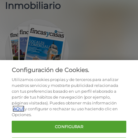
Inmobiliario
Configuración de Cookies.
EN REGALO LA REVISTA BIMESTRAL
Utilizamos cookies propias y de terceros para analizar
nuestros servicios y mostrarte publicidad relacionada
con tus preferencias basado en un perfil elaborado a
partir de tus hábitos de navegación (por ejemplo,
páginas visitadas). Puedes obtener más información
AQUÍ
y configurar o rechazar su uso haciendo clic en
Opciones.
OCU © 2026
CONFIGURAR
Cookies