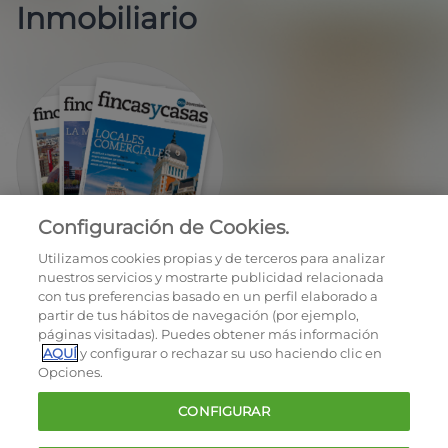
Inmobiliario
Configuración de Cookies.
EN REGALO LA REVISTA BIMESTRAL
Utilizamos cookies propias y de terceros para analizar
nuestros servicios y mostrarte publicidad relacionada
con tus preferencias basado en un perfil elaborado a
partir de tus hábitos de navegación (por ejemplo,
páginas visitadas). Puedes obtener más información
AQUÍ
y configurar o rechazar su uso haciendo clic en
Opciones.
OCU © 2026
CONFIGURAR
Cookies