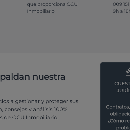
que proporciona OCU
009 151
Inmobiliario
9h a 18
spaldan nuestra
CUEST
JURÍ
os a gestionar y proteger sus
Contratos,
, consejos y análisis 100%
obligacio
s de OCU Inmobiliario.
¿Cómo res
probl