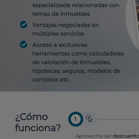
especializada relacionadas con
temas de inmuebles
Ventajas negociadas en
múltiples servicios
Acceso a exclusivas
herramientas como calculadoras
de valoración de inmuebles,
hipotecas, seguros, modelos de
contratos etc.
¿Cómo
1
funciona?
Aprovecha del
descuento