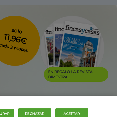
solo
11,96€
cada 2 meses
EN REGALO LA REVISTA
BIMESTRAL
URAR
RECHAZAR
ACEPTAR