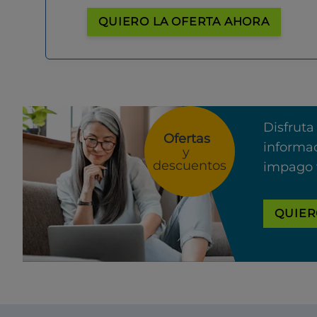
QUIERO LA OFERTA AHORA
Disfruta
Ofertas
informac
y
descuentos
impago 
QUIER