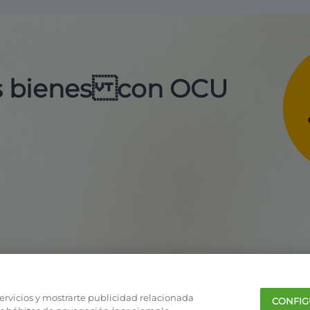
us bienes con OCU
servicios y mostrarte publicidad relacionada
CONFIG