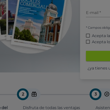
E-mail
*
* Campos oblig
Acepta l
Acepta l
¿ya tienes
2
3
 del
Disfruta de todas las ventajas
Asisten