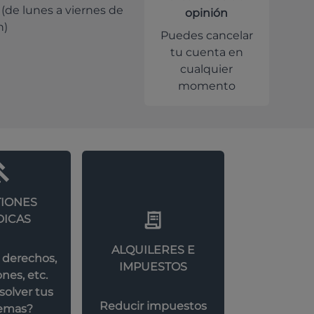
 (de lunes a viernes de
opinión
h)
Puedes cancelar
tu cuenta en
cualquier
momento
IONES
DICAS
ALQUILERES E
 derechos,
IMPUESTOS
nes, etc.
olver tus
Reducir impuestos
emas?