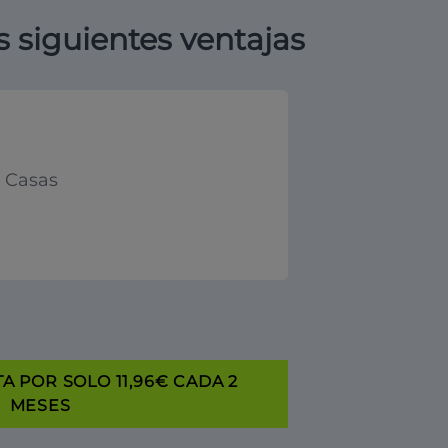
s siguientes ventajas
y Casas
A POR SOLO 11,96€ CADA 2
MESES