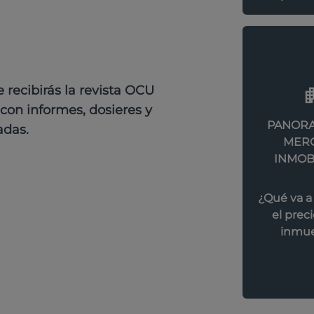
recibirás la revista OCU
con informes, dosieres y
PANORA
adas.
MER
INMOB
¿Qué va a
el preci
inmue