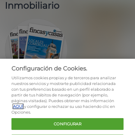
Inmobiliario
Configuración de Cookies.
EN REGALO LA REVISTA BIMESTRAL
Utilizamos cookies propias y de terceros para analizar
nuestros servicios y mostrarte publicidad relacionada
con tus preferencias basado en un perfil elaborado a
partir de tus hábitos de navegación (por ejemplo,
páginas visitadas). Puedes obtener más información
AQUÍ
y configurar o rechazar su uso haciendo clic en
Opciones.
OCU © 2026
CONFIGURAR
Cookies