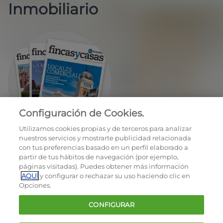
Inmobiliario
Configuración de Cookies.
EN REGALO LA REVISTA BIMESTRAL
Utilizamos cookies propias y de terceros para analizar
nuestros servicios y mostrarte publicidad relacionada
con tus preferencias basado en un perfil elaborado a
partir de tus hábitos de navegación (por ejemplo,
páginas visitadas). Puedes obtener más información
AQUÍ
y configurar o rechazar su uso haciendo clic en
Opciones.
OCU © 2026
CONFIGURAR
Cookies