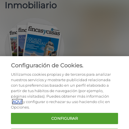
Inmobiliario
Configuración de Cookies.
EN REGALO LA REVISTA BIMESTRAL
Utilizamos cookies propias y de terceros para analizar
nuestros servicios y mostrarte publicidad relacionada
con tus preferencias basado en un perfil elaborado a
partir de tus hábitos de navegación (por ejemplo,
páginas visitadas). Puedes obtener más información
AQUÍ
y configurar o rechazar su uso haciendo clic en
Opciones.
OCU © 2026
CONFIGURAR
Cookies