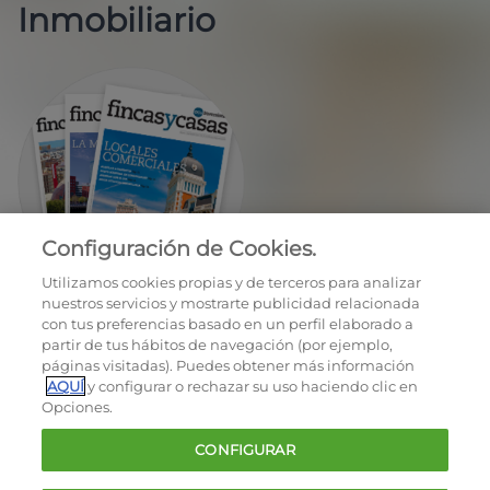
Inmobiliario
Configuración de Cookies.
EN REGALO LA REVISTA BIMESTRAL
Utilizamos cookies propias y de terceros para analizar
nuestros servicios y mostrarte publicidad relacionada
con tus preferencias basado en un perfil elaborado a
partir de tus hábitos de navegación (por ejemplo,
páginas visitadas). Puedes obtener más información
AQUÍ
y configurar o rechazar su uso haciendo clic en
Opciones.
OCU © 2026
CONFIGURAR
Cookies