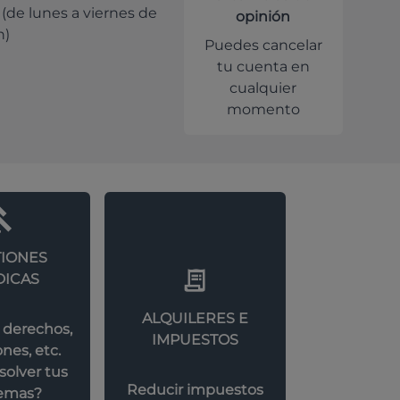
 (de lunes a viernes de
opinión
h)
Puedes cancelar
tu cuenta en
cualquier
momento
IONES
DICAS
ALQUILERES E
 derechos,
IMPUESTOS
nes, etc.
olver tus
Reducir impuestos
emas?