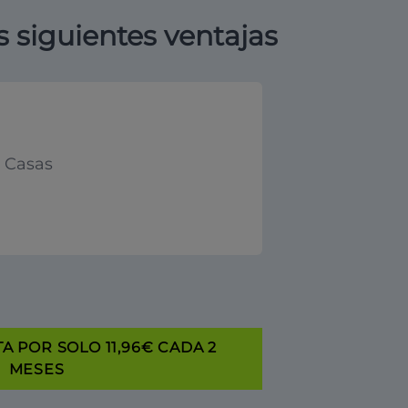
s siguientes ventajas
y Casas
A POR SOLO 11,96€ CADA 2
MESES