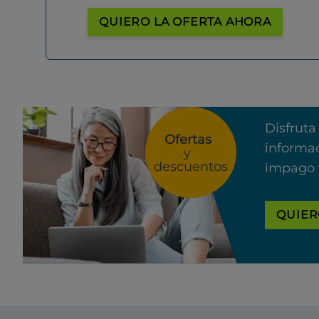
QUIERO LA OFERTA AHORA
Disfruta
Ofertas
informac
y
descuentos
impago 
QUIER