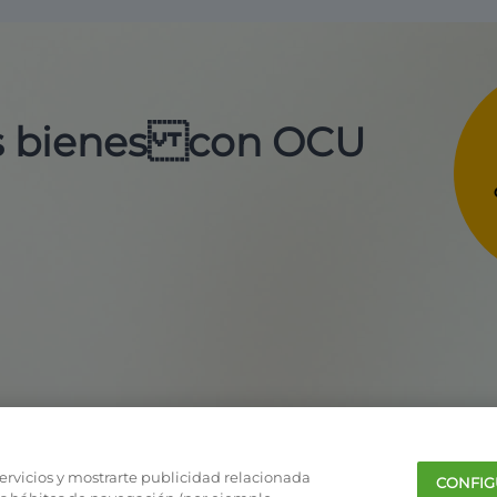
us bienes con OCU
servicios y mostrarte publicidad relacionada
CONFIG