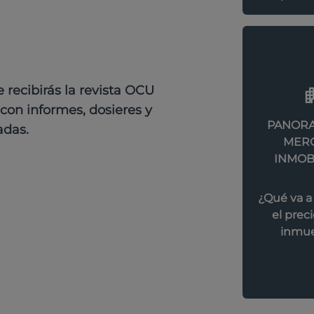
recibirás la revista OCU
con informes, dosieres y
PANORA
adas.
MER
INMOB
¿Qué va a
el preci
inmue