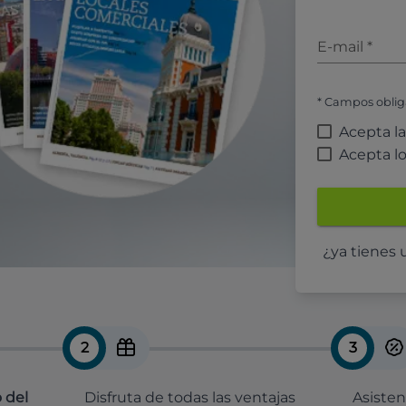
E-mail
*
* Campos oblig
Acepta l
Acepta l
¿ya tienes
2
3
 del
Disfruta de todas las ventajas
Asisten