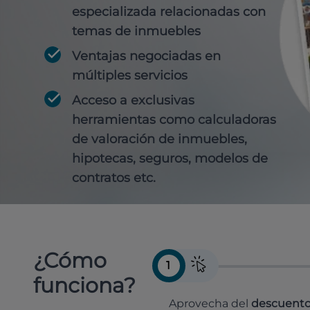
especializada relacionadas con
temas de inmuebles
Ventajas negociadas en
múltiples servicios
Acceso a exclusivas
herramientas como calculadoras
de valoración de inmuebles,
hipotecas, seguros, modelos de
contratos etc.
¿Cómo
1
funciona?
Aprovecha del
descuento