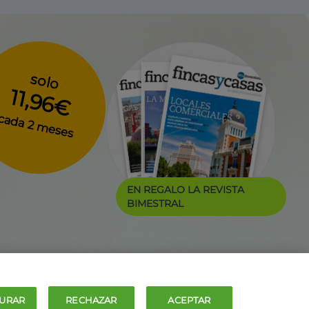
solo
11,96€
cada 2 meses
EN REGALO LA REVISTA
BIMESTRAL
URAR
RECHAZAR
ACEPTAR