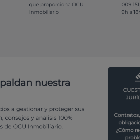
que proporciona OCU
009 151
Inmobiliario
9h a 18
spaldan nuestra
CUEST
JURÍ
os a gestionar y proteger sus
Contratos,
, consejos y análisis 100%
obligacio
s de OCU Inmobiliario.
¿Cómo res
probl