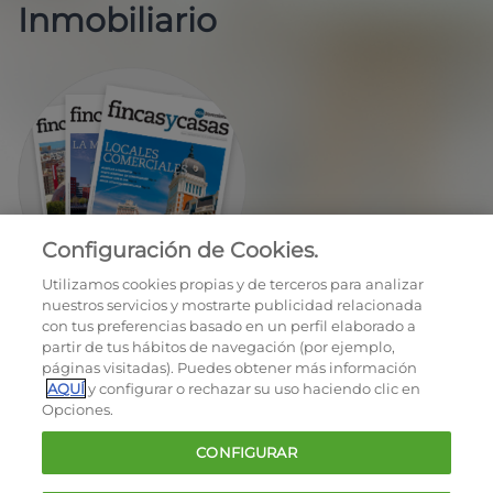
Inmobiliario
Configuración de Cookies.
EN REGALO LA REVISTA BIMESTRAL
Utilizamos cookies propias y de terceros para analizar
nuestros servicios y mostrarte publicidad relacionada
con tus preferencias basado en un perfil elaborado a
partir de tus hábitos de navegación (por ejemplo,
páginas visitadas). Puedes obtener más información
AQUÍ
y configurar o rechazar su uso haciendo clic en
Opciones.
OCU © 2026
CONFIGURAR
Cookies