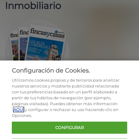
Inmobiliario
Configuración de Cookies.
EN REGALO LA REVISTA BIMESTRAL
Utilizamos cookies propias y de terceros para analizar
nuestros servicios y mostrarte publicidad relacionada
con tus preferencias basado en un perfil elaborado a
partir de tus hábitos de navegación (por ejemplo,
páginas visitadas). Puedes obtener más información
AQUÍ
y configurar o rechazar su uso haciendo clic en
Opciones.
OCU © 2026
CONFIGURAR
Cookies