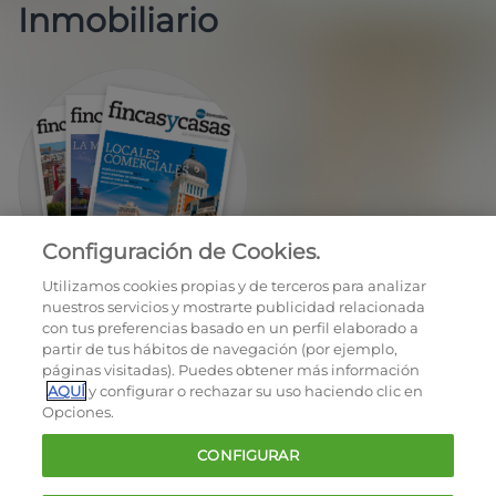
Inmobiliario
Configuración de Cookies.
EN REGALO LA REVISTA BIMESTRAL
Utilizamos cookies propias y de terceros para analizar
nuestros servicios y mostrarte publicidad relacionada
con tus preferencias basado en un perfil elaborado a
partir de tus hábitos de navegación (por ejemplo,
páginas visitadas). Puedes obtener más información
AQUÍ
y configurar o rechazar su uso haciendo clic en
Opciones.
OCU © 2026
CONFIGURAR
Cookies