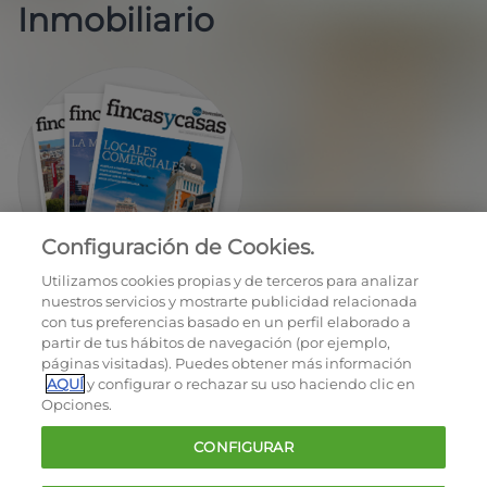
Inmobiliario
Configuración de Cookies.
EN REGALO LA REVISTA BIMESTRAL
Utilizamos cookies propias y de terceros para analizar
nuestros servicios y mostrarte publicidad relacionada
con tus preferencias basado en un perfil elaborado a
partir de tus hábitos de navegación (por ejemplo,
páginas visitadas). Puedes obtener más información
AQUÍ
y configurar o rechazar su uso haciendo clic en
Opciones.
OCU © 2026
CONFIGURAR
Cookies