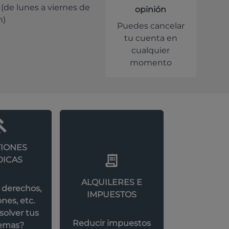
 (de lunes a viernes de
opinión
h)
Puedes cancelar
tu cuenta en
cualquier
momento
IONES
DICAS
ALQUILERES E
 derechos,
IMPUESTOS
nes, etc.
olver tus
Reducir impuestos
emas?