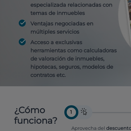
especializada relacionadas con
temas de inmuebles
Ventajas negociadas en
múltiples servicios
Acceso a exclusivas
herramientas como calculadoras
de valoración de inmuebles,
hipotecas, seguros, modelos de
contratos etc.
¿Cómo
1
funciona?
Aprovecha del
descuento