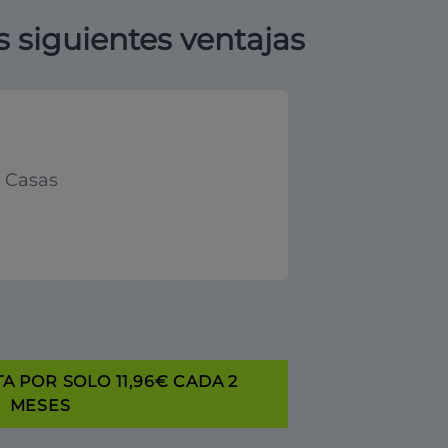
s siguientes ventajas
y Casas
A POR SOLO 11,96€ CADA 2
MESES