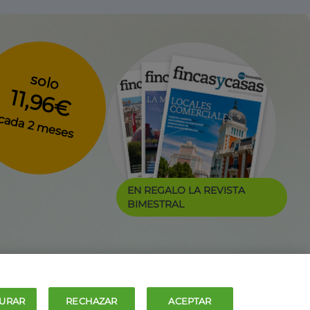
solo
11,96€
cada 2 meses
EN REGALO LA REVISTA
BIMESTRAL
URAR
RECHAZAR
ACEPTAR