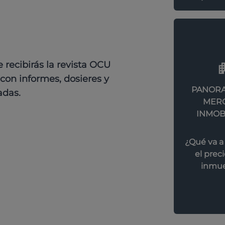
recibirás la revista OCU
con informes, dosieres y
PANORA
adas.
MER
INMOB
¿Qué va a
el preci
inmue