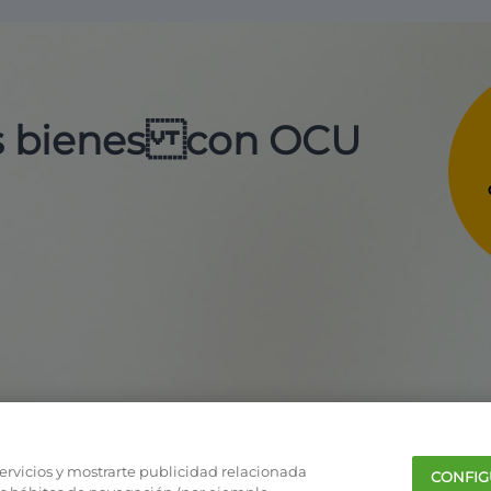
us bienes con OCU
servicios y mostrarte publicidad relacionada
CONFIG