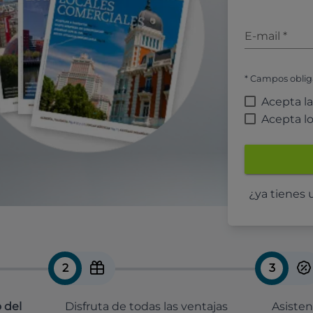
E-mail
*
* Campos oblig
Acepta l
Acepta l
¿ya tienes
2
3
 del
Disfruta de todas las ventajas
Asisten