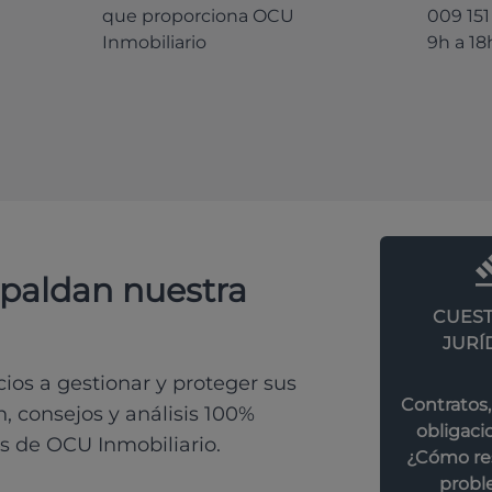
que proporciona OCU
009 151
Inmobiliario
9h a 18
spaldan nuestra
CUEST
JURÍ
os a gestionar y proteger sus
Contratos,
, consejos y análisis 100%
obligacio
s de OCU Inmobiliario.
¿Cómo res
probl