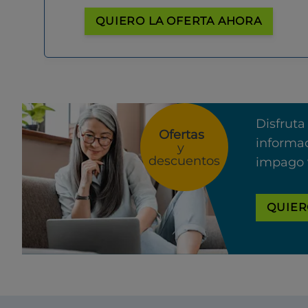
QUIERO LA OFERTA AHORA
Disfruta
Ofertas
informac
y
descuentos
impago 
QUIER