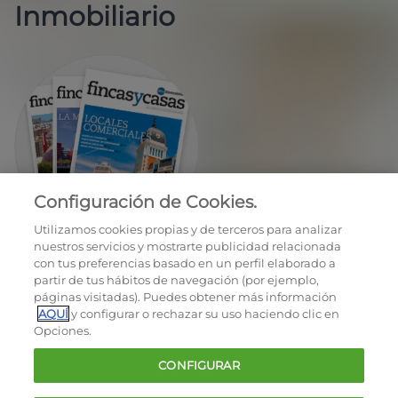
Inmobiliario
Configuración de Cookies.
EN REGALO LA REVISTA BIMESTRAL
Utilizamos cookies propias y de terceros para analizar
nuestros servicios y mostrarte publicidad relacionada
con tus preferencias basado en un perfil elaborado a
partir de tus hábitos de navegación (por ejemplo,
páginas visitadas). Puedes obtener más información
AQUÍ
y configurar o rechazar su uso haciendo clic en
Opciones.
OCU © 2026
CONFIGURAR
Cookies