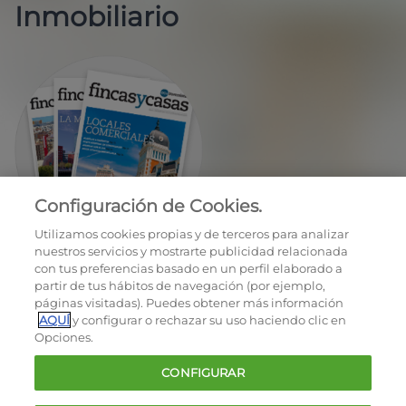
Inmobiliario
Configuración de Cookies.
EN REGALO LA REVISTA BIMESTRAL
Utilizamos cookies propias y de terceros para analizar
nuestros servicios y mostrarte publicidad relacionada
con tus preferencias basado en un perfil elaborado a
partir de tus hábitos de navegación (por ejemplo,
páginas visitadas). Puedes obtener más información
AQUÍ
y configurar o rechazar su uso haciendo clic en
Opciones.
OCU © 2026
CONFIGURAR
Cookies