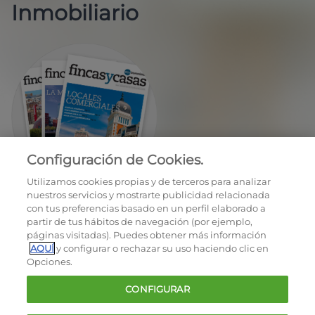
Inmobiliario
Configuración de Cookies.
EN REGALO LA REVISTA BIMESTRAL
Utilizamos cookies propias y de terceros para analizar
nuestros servicios y mostrarte publicidad relacionada
con tus preferencias basado en un perfil elaborado a
partir de tus hábitos de navegación (por ejemplo,
páginas visitadas). Puedes obtener más información
AQUÍ
y configurar o rechazar su uso haciendo clic en
Opciones.
OCU © 2026
CONFIGURAR
Cookies