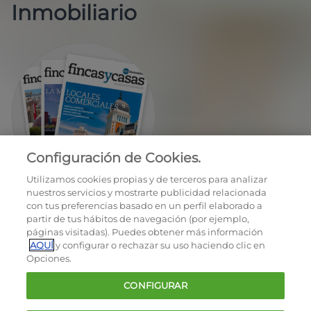
Inmobiliario
Configuración de Cookies.
EN REGALO LA REVISTA BIMESTRAL
Utilizamos cookies propias y de terceros para analizar
nuestros servicios y mostrarte publicidad relacionada
con tus preferencias basado en un perfil elaborado a
partir de tus hábitos de navegación (por ejemplo,
páginas visitadas). Puedes obtener más información
AQUÍ
y configurar o rechazar su uso haciendo clic en
Opciones.
OCU © 2026
CONFIGURAR
Cookies