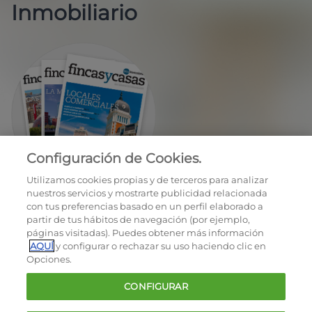
Inmobiliario
Configuración de Cookies.
EN REGALO LA REVISTA BIMESTRAL
Utilizamos cookies propias y de terceros para analizar
nuestros servicios y mostrarte publicidad relacionada
con tus preferencias basado en un perfil elaborado a
partir de tus hábitos de navegación (por ejemplo,
páginas visitadas). Puedes obtener más información
AQUÍ
y configurar o rechazar su uso haciendo clic en
Opciones.
OCU © 2026
CONFIGURAR
Cookies