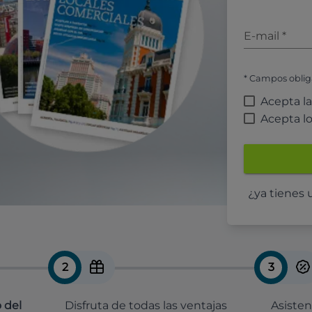
E-mail
*
* Campos oblig
Acepta l
Acepta l
¿ya tienes
2
3
 del
Disfruta de todas las ventajas
Asisten