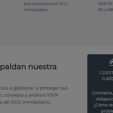
que proporciona OCU
009 151
Inmobiliario
9h a 18
spaldan nuestra
CUEST
JURÍ
os a gestionar y proteger sus
Contratos,
, consejos y análisis 100%
obligacio
s de OCU Inmobiliario.
¿Cómo res
probl