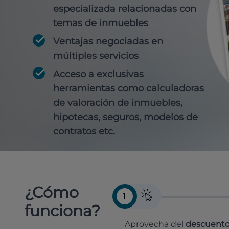
especializada relacionadas con
temas de inmuebles
Ventajas negociadas en
múltiples servicios
Acceso a exclusivas
herramientas como calculadoras
de valoración de inmuebles,
hipotecas, seguros, modelos de
contratos etc.
¿Cómo
1
funciona?
Aprovecha del
descuento