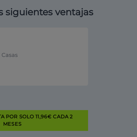
s siguientes ventajas
y Casas
A POR SOLO 11,96€ CADA 2
MESES