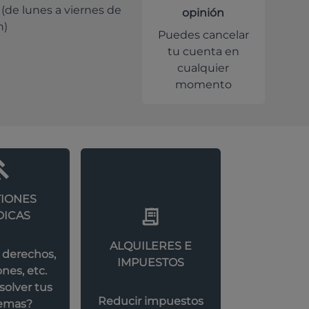
 (de lunes a viernes de
opinión
h)
Puedes cancelar
tu cuenta en
cualquier
momento
IONES
DICAS
ALQUILERES E
 derechos,
IMPUESTOS
nes, etc.
olver tus
Reducir impuestos
emas?