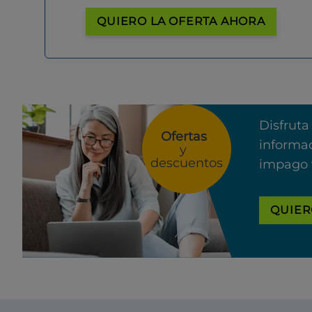
QUIERO LA OFERTA AHORA
Disfruta
Ofertas
informac
y
descuentos
impago 
QUIER