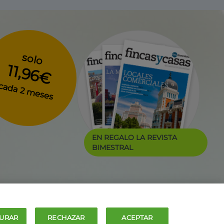
solo
11,96€
cada 2 meses
EN REGALO LA REVISTA
BIMESTRAL
URAR
RECHAZAR
ACEPTAR