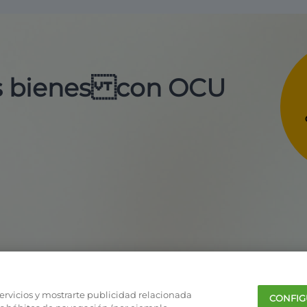
us bienes con OCU
servicios y mostrarte publicidad relacionada
CONFIG