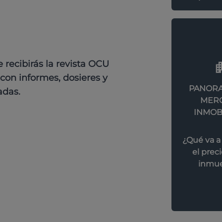
recibirás la revista OCU
con informes, dosieres y
PANORA
adas.
MER
INMOB
¿Qué va a
el preci
inmue