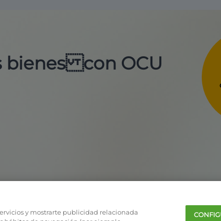
us bienes con OCU
servicios y mostrarte publicidad relacionada
CONFIG