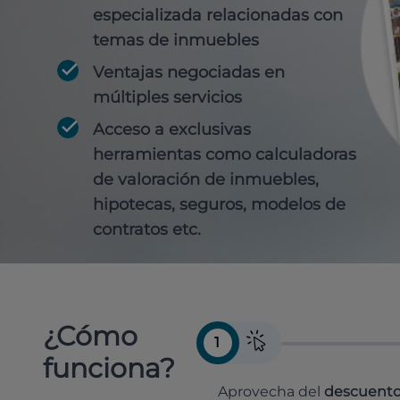
especializada relacionadas con
temas de inmuebles
Ventajas negociadas en
múltiples servicios
Acceso a exclusivas
herramientas como calculadoras
de valoración de inmuebles,
hipotecas, seguros, modelos de
contratos etc.
¿Cómo
1
funciona?
Aprovecha del
descuento