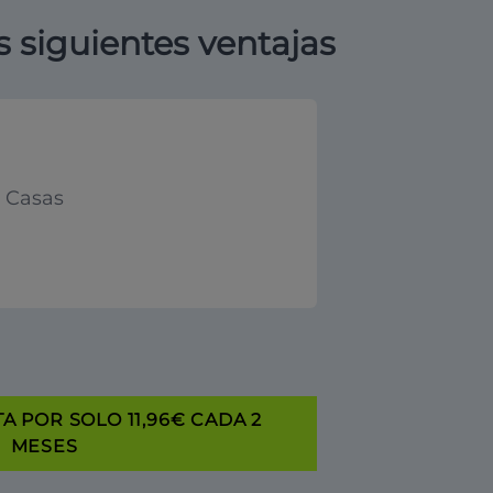
s siguientes ventajas
y Casas
A POR SOLO 11,96€ CADA 2
MESES