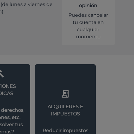
 (de lunes a viernes de
opinión
h)
Puedes cancelar
tu cuenta en
cualquier
momento
IONES
DICAS
ALQUILERES E
 derechos,
IMPUESTOS
nes, etc.
olver tus
Reducir impuestos
emas?