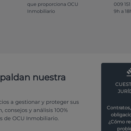
que proporciona OCU
009 151
Inmobiliario
9h a 18
spaldan nuestra
CUEST
JURÍ
os a gestionar y proteger sus
Contratos,
, consejos y análisis 100%
obligacio
s de OCU Inmobiliario.
¿Cómo res
probl