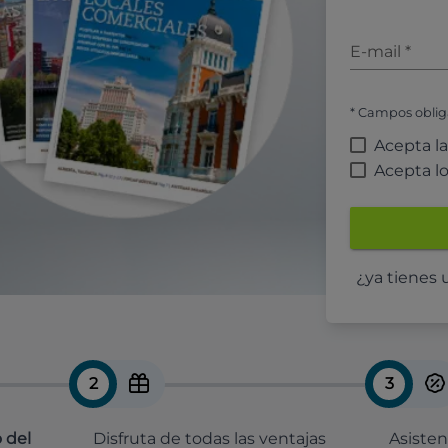
E-mail
*
* Campos oblig
Acepta l
Acepta l
¿ya tienes
2
3
 del
Disfruta de todas las ventajas
Asisten