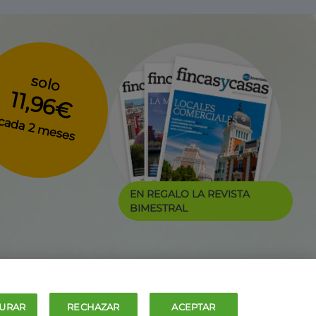
solo
11,96€
cada 2 meses
EN REGALO LA REVISTA
BIMESTRAL
URAR
RECHAZAR
ACEPTAR