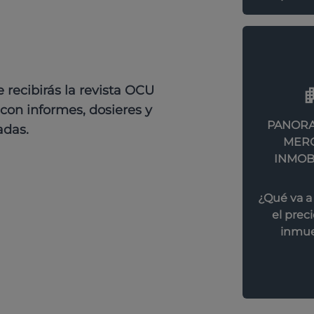
recibirás la revista OCU
con informes, dosieres y
PANORA
adas.
MER
INMOB
¿Qué va a
el preci
inmue