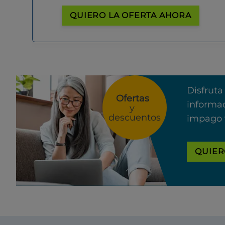
QUIERO LA OFERTA AHORA
Disfruta
Ofertas
informac
y
descuentos
impago 
QUIER