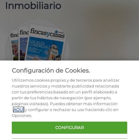
Inmobiliario
Configuración de Cookies.
EN REGALO LA REVISTA BIMESTRAL
Utilizamos cookies propias y de terceros para analizar
nuestros servicios y mostrarte publicidad relacionada
con tus preferencias basado en un perfil elaborado a
partir de tus hábitos de navegación (por ejemplo,
páginas visitadas). Puedes obtener más información
AQUÍ
y configurar o rechazar su uso haciendo clic en
Opciones.
OCU © 2026
CONFIGURAR
Cookies