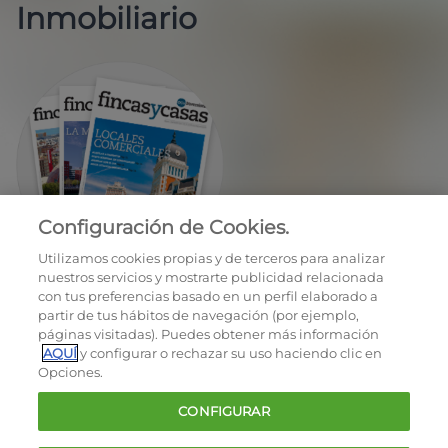
Inmobiliario
Configuración de Cookies.
EN REGALO LA REVISTA BIMESTRAL
Utilizamos cookies propias y de terceros para analizar
nuestros servicios y mostrarte publicidad relacionada
con tus preferencias basado en un perfil elaborado a
partir de tus hábitos de navegación (por ejemplo,
páginas visitadas). Puedes obtener más información
AQUÍ
y configurar o rechazar su uso haciendo clic en
Opciones.
OCU © 2026
CONFIGURAR
Cookies