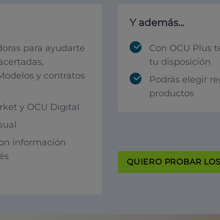
Y además...
oras para ayudarte
Con OCU Plus t
acertadas,
tu disposición
 Modelos y contratos
Podrás elegir r
productos
ket y OCU Digital
sual
con información
rés
QUIERO PROBAR LOS 