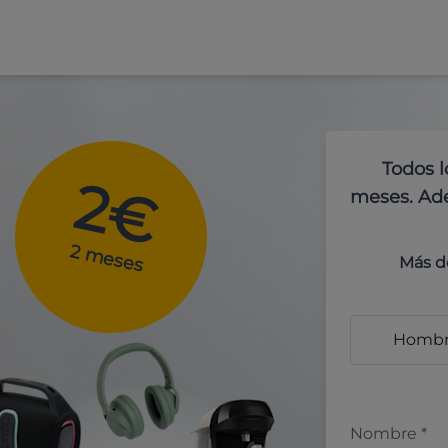
Todos l
2€
meses. Ade
2 meses
Más d
Homb
Nombre
*