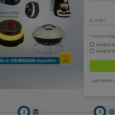
E-mail
*
* Campos oblig
Acepta l
Acepta l
¿ya tienes
2
3