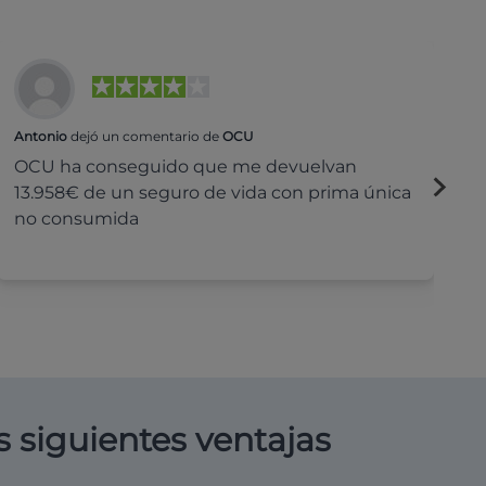
Antonio
dejó un comentario de
OCU
Na
OCU ha conseguido que me devuelvan
H
13.958€ de un seguro de vida con prima única
c
no consumida
s siguientes ventajas