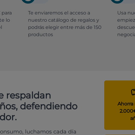
€
para
Te enviaremos el acceso a
Usa nue
e lo
nuestro catálogo de regalos y
empiez
l
podrás elegir entre más de 150
descue
productos
negocia
e respaldan
años, defendiendo
Ahorra
2.000
dor.
a
 consumo, luchamos cada día