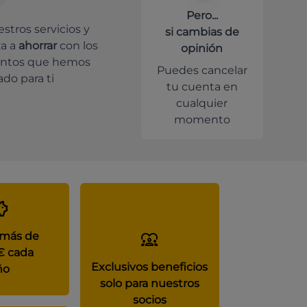
Pero...
stros servicios y
si cambias de
a a
ahorrar
con los
opinión
ntos que hemos
Puedes cancelar
do para ti
tu cuenta en
cualquier
momento
 más de
€ cada
Exclusivos beneficios
ño
solo para nuestros
socios