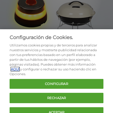
Configuración de Cookies.
Utilizamos cookies propias y de terceros para analizar
nuestros servicios y mostrarte publicidad relacionada
con tus preferencias basado en un perfil elaborado a
partir de tus hábitos de navegación (por ejemplo,
páginas visitadas). Puedes obtener más información
AQUÍ
y configurar o rechazar su uso haciendo clic en
OCU © 2026
Opciones.
Cookies
CONFIGURAR
Política de privacidad
Términos y condiciones de la oferta
RECHAZAR
Contacto
FAQ
ACEPTAR