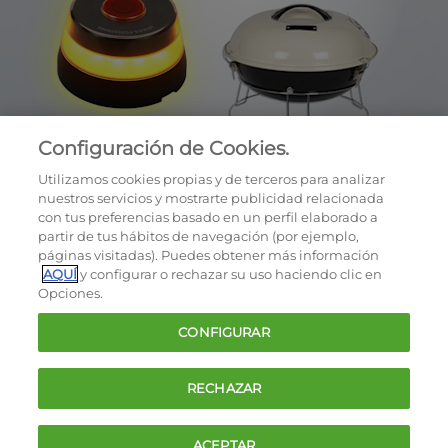
Configuración de Cookies.
Utilizamos cookies propias y de terceros para analizar
nuestros servicios y mostrarte publicidad relacionada
con tus preferencias basado en un perfil elaborado a
partir de tus hábitos de navegación (por ejemplo,
páginas visitadas). Puedes obtener más información
AQUÍ
y configurar o rechazar su uso haciendo clic en
OCU © 2026
Opciones.
Cookies
CONFIGURAR
Política de privacidad
Términos y condiciones de la oferta
RECHAZAR
Contacto
FAQ
ACEPTAR