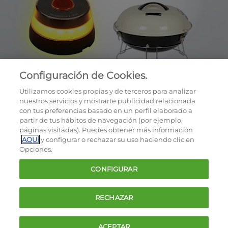
Configuración de Cookies.
Utilizamos cookies propias y de terceros para analizar
nuestros servicios y mostrarte publicidad relacionada
con tus preferencias basado en un perfil elaborado a
partir de tus hábitos de navegación (por ejemplo,
páginas visitadas). Puedes obtener más información
AQUÍ
y configurar o rechazar su uso haciendo clic en
OCU © 2026
Opciones.
Cookies
CONFIGURAR
Política de privacidad
Términos y condiciones de la oferta
RECHAZAR
Contacto
FAQ
ACEPTAR