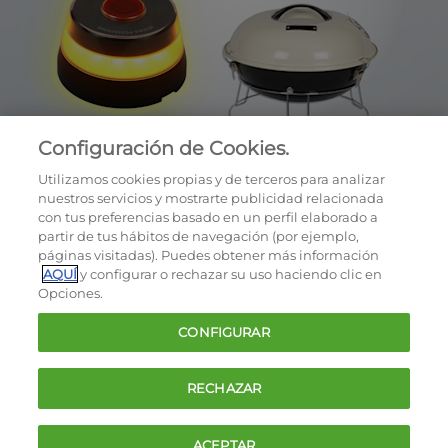
Configuración de Cookies.
Utilizamos cookies propias y de terceros para analizar
nuestros servicios y mostrarte publicidad relacionada
con tus preferencias basado en un perfil elaborado a
partir de tus hábitos de navegación (por ejemplo,
páginas visitadas). Puedes obtener más información
AQUÍ
y configurar o rechazar su uso haciendo clic en
OCU © 2026
Opciones.
Cookies
CONFIGURAR
Política de privacidad
Términos y condiciones de la oferta
RECHAZAR
Contacto
FAQ
ACEPTAR