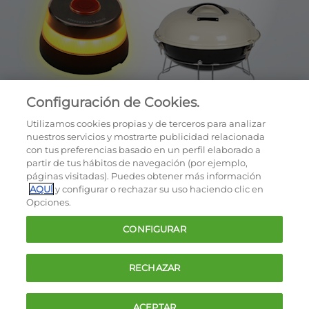
Configuración de Cookies.
Utilizamos cookies propias y de terceros para analizar
nuestros servicios y mostrarte publicidad relacionada
con tus preferencias basado en un perfil elaborado a
partir de tus hábitos de navegación (por ejemplo,
páginas visitadas). Puedes obtener más información
AQUÍ
y configurar o rechazar su uso haciendo clic en
OCU © 2026
Opciones.
Cookies
CONFIGURAR
Política de privacidad
Términos y condiciones de la oferta
RECHAZAR
Contacto
FAQ
ACEPTAR