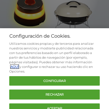
Configuración de Cookies.
Utilizamos cookies propias y de terceros para analizar
nuestros servicios y mostrarte publicidad relacionada
con tus preferencias basado en un perfil elaborado a
partir de tus hábitos de navegación (por ejemplo,
páginas visitadas). Puedes obtener más información
AQUÍ
y configurar o rechazar su uso haciendo clic en
OCU © 2026
Opciones.
Cookies
CONFIGURAR
Política de privacidad
Términos y condiciones de la oferta
RECHAZAR
Contacto
FAQ
ACEPTAR