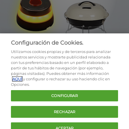
Configuración de Cookies.
Utilizamos cookies propias y de terceros para analizar
nuestros servicios y mostrarte publicidad relacionada
con tus preferencias basado en un perfil elaborado a
partir de tus hábitos de navegación (por ejemplo,
páginas visitadas). Puedes obtener más información
AQUÍ
y configurar o rechazar su uso haciendo clic en
OCU © 2026
Opciones.
Cookies
CONFIGURAR
Política de privacidad
Términos y condiciones de la oferta
RECHAZAR
Contacto
FAQ
ACEPTAR