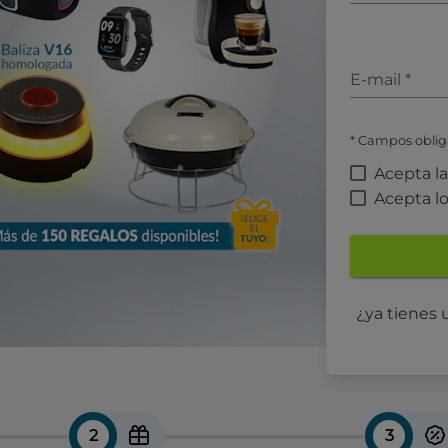
E-mail
*
* Campos oblig
Acepta l
Acepta l
¿ya tienes
2
3