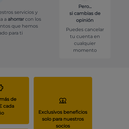
Pero...
stros servicios y
si cambias de
a a
ahorrar
con los
opinión
ntos que hemos
Puedes cancelar
do para ti
tu cuenta en
cualquier
momento
 más de
€ cada
Exclusivos beneficios
ño
solo para nuestros
socios