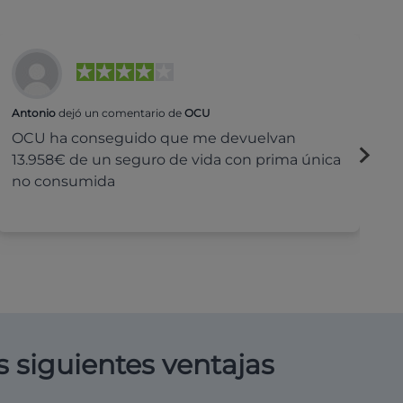
Antonio
dejó un comentario de
OCU
Na
OCU ha conseguido que me devuelvan
H
13.958€ de un seguro de vida con prima única
c
no consumida
s siguientes ventajas