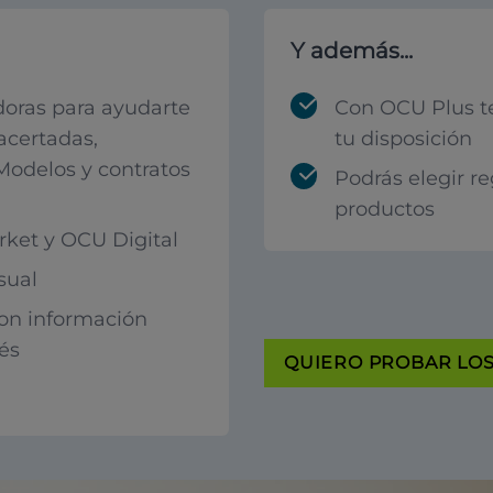
Y además...
oras para ayudarte
Con OCU Plus t
acertadas,
tu disposición
 Modelos y contratos
Podrás elegir r
productos
ket y OCU Digital
sual
con información
rés
QUIERO PROBAR LOS 