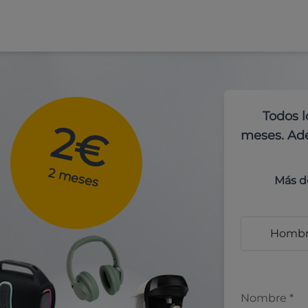
Todos l
2€
meses. Ade
2 meses
Más d
Homb
Nombre
*