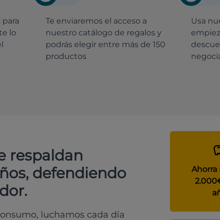
€
para
Te enviaremos el acceso a
Usa nue
e lo
nuestro catálogo de regalos y
empiez
l
podrás elegir entre más de 150
descue
productos
negocia
e respaldan
años, defendiendo
Ahorra
2.000
dor.
a
 consumo, luchamos cada día